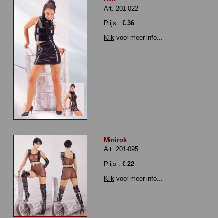
Art. 201-022
Prijs :
€ 36
Klik
voor meer info...
Minirok
Art. 201-095
Prijs :
€ 22
Klik
voor meer info...