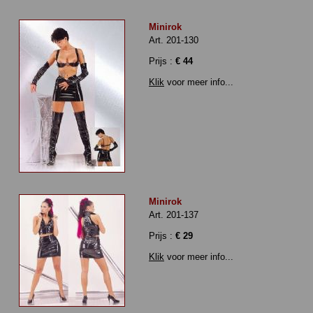
Minirok
Art. 201-130
Prijs :
€ 44
Klik
voor meer info...
Minirok
Art. 201-137
Prijs :
€ 29
Klik
voor meer info...