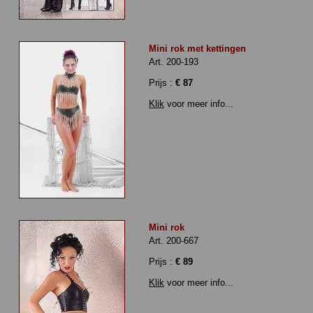
Mini rok met kettingen
Art. 200-193
Prijs :
€ 87
Klik
voor meer info...
Mini rok
Art. 200-667
Prijs :
€ 89
Klik
voor meer info...