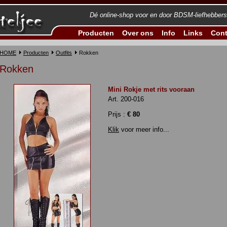
Dé online-shop voor en door BDSM-liefhebbers
Producten
Over ons
Info
Links
Cont
HOME
Producten
Outfits
Rokken
Rokken
Mini Rokje met rits vooraan
Art. 200-016
Prijs :
€ 80
Klik
voor meer info...