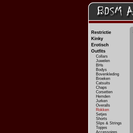
Restrictie
Kinky
Erotisch
Outfits
Collars
Juwelen
BHs
Bodys
Bovenkleding
Broeken
Catsuits
Chaps
Corsetten
Hemden
Jurken
Overalls
Rokken
Setjes
Shorts
Slips & Strings
Topjes
Accessoires