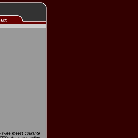
act
de twee meest courante
 2000mAh, een handige