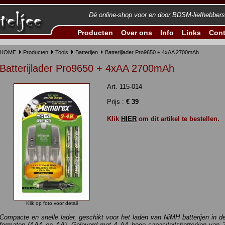
Dé online-shop voor en door BDSM-liefhebbers
Producten
Over ons
Info
Links
Cont
HOME
Producten
Tools
Batterijen
Batterijlader Pro9650 + 4xAA 2700mAh
Batterijlader Pro9650 + 4xAA 2700mAh
Art. 115-014
Prijs :
€ 39
Klik
HIER
om dit artikel te bestellen.
Klik op foto voor detail
Compacte en snelle lader, geschikt voor het laden van NiMH batterijen in 
formaten (AAA en AA). Geleverd met 4 AA hoge capaciteitsbatterijen van