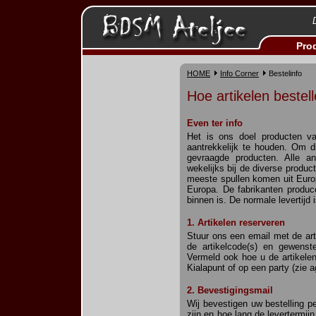
Pro
HOME
Info Corner
Bestelinfo
Hoe artikelen bestel
Even ter info
Het is ons doel producten va
aantrekkelijk te houden. Om d
gevraagde producten. Alle a
wekelijks bij de diverse produc
meeste spullen komen uit Europ
Europa. De fabrikanten produc
binnen is. De normale levertijd
1. Artikelen reserveren
Stuur ons een email met de arti
de artikelcode(s) en gewens
Vermeld ook hoe u de artikelen
Kialapunt of op een party (zie 
2. Bevestigingsmail
Wij bevestigen uw bestelling p
zijn en hoe lang de levertermijn