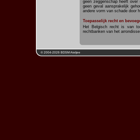
geen zeggenschap heeft over 
geen geval aansprakelijk geh
andere vorm van schade door he
Toepasselijk recht en bevoe
Het Belgisch recht is van to
rechtbanken van het arrondiss
© 2004-2026 BDSM Ateljee