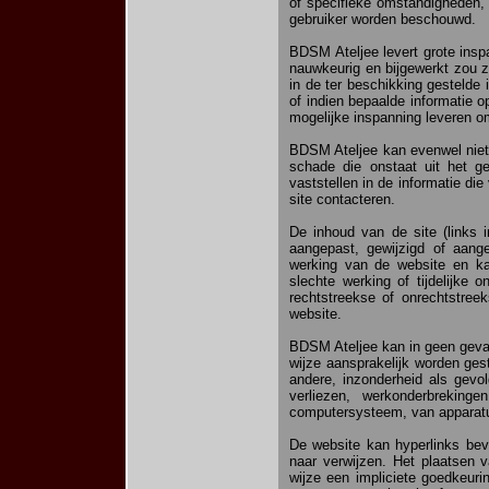
of specifieke omstandigheden, 
gebruiker worden beschouwd.
BDSM Ateljee levert grote inspa
nauwkeurig en bijgewerkt zou 
in de ter beschikking gestelde 
of indien bepaalde informatie o
mogelijke inspanning leveren om
BDSM Ateljee kan evenwel niet 
schade die onstaat uit het ge
vaststellen in de informatie di
site contacteren.
De inhoud van de site (links 
aangepast, gewijzigd of aang
werking van de website en ka
slechte werking of tijdelijke
rechtstreekse of onrechtstree
website.
BDSM Ateljee kan in geen geval 
wijze aansprakelijk worden ges
andere, inzonderheid als gevol
verliezen, werkonderbrekin
computersysteem, van apparatu
De website kan hyperlinks bev
naar verwijzen. Het plaatsen 
wijze een impliciete goedkeuri